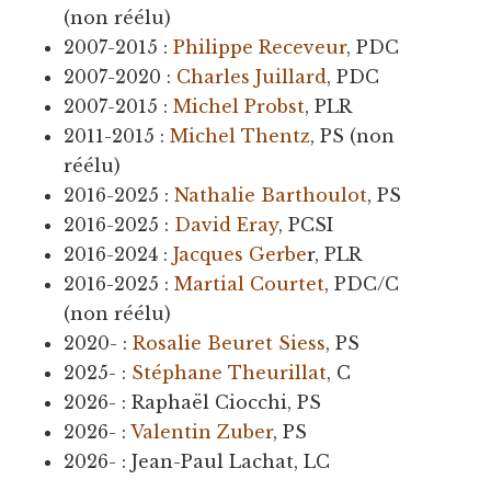
(non réélu)
2007-2015 :
Philippe Receveur
, PDC
2007-2020 :
Charles Juillard
, PDC
2007-2015 :
Michel Probst
, PLR
2011-2015 :
Michel Thentz
, PS (non
réélu)
2016-2025 :
Nathalie Barthoulot
, PS
2016-2025 :
David Eray
, PCSI
2016-2024 :
Jacques Gerbe
r, PLR
2016-2025 :
Martial Courtet
, PDC/C
(non réélu)
2020- :
Rosalie Beuret Siess
, PS
2025- :
Stéphane Theurillat
, C
2026- : Raphaël Ciocchi, PS
2026- :
Valentin Zuber
, PS
2026- : Jean-Paul Lachat, LC