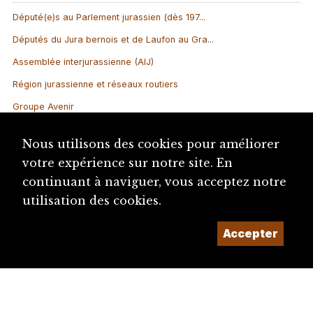
Député(e)s au Parlement jurassien (dès 197...
Députés du Jura bernois et de Laufon au Gra...
Assemblée interjurassienne (AIJ)
Région jurassienne et réseaux routiers
Groupe Avenir
Banque cantonale bernoise (BCBE)
Nous utilisons des cookies pour améliorer
Parti socialiste romand (PSR)
votre expérience sur notre site. En
Juragai, association LGBTIQ* de l’arc juras...
continuant à naviguer, vous acceptez notre
Députation du Jura bernois et de Bienne roma...
utilisation des cookies.
Commission culturelle interjurassienne (CCIJ)
Accepter
fOrum culture
Etats de l'Evêché