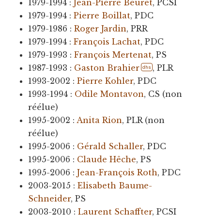
1979-1994 :
Jean-Pierre Beuret
, PCSI
1979-1994 :
Pierre Boillat
, PDC
1979-1986 :
Roger Jardin
, PRR
1979-1994 :
François Lachat
, PDC
1979-1993 :
François Mertenat
, PS
1987-1993 :
Gaston Brahier
, PLR
dhs
1993-2002 :
Pierre Kohler
, PDC
1993-1994 :
Odile Montavon
, CS (non
réélue)
1995-2002 :
Anita Rion
, PLR (non
réélue)
1995-2006 :
Gérald Schaller
, PDC
1995-2006 :
Claude Hêche
, PS
1995-2006 :
Jean-François Roth
, PDC
2003-2015 :
Elisabeth Baume-
Schneider
, PS
2003-2010 :
Laurent Schaffter
, PCSI