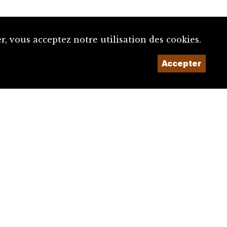
Un projet de la
, vous acceptez notre utilisation des cookies.
Accepter
Imaginé et conçu par
Giorgianni & Moeschler