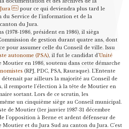
 la documentation et des archives de la
Jura
pour ce qui deviendra plus tard le
dhs
du Service de l'information et de la
canton du Jura.
ns (1978-1986, président en 1986), il sièga
Commission de gestion durant quatre ans, dont
e pour assumer celle du Conseil de ville. Issu
liste autonome (PSA)
, il fut le candidat d’
Unité
e Moutier en 1986, soutenu dans cette démarche
onomistes
(RPJ, PDC, PSA, Rauraque). L’Entente
) détenait par ailleurs la majorité au Conseil de
s, il remporte l’élection à la tête de Moutier en
 maire sortant. Lors de ce scrutin, les
même un cinquième siège au Conseil municipal.
e de Moutier (1er janvier 1987-31 décembre
de l’opposition à Berne et ardent défenseur de
e Moutier et du Jura Sud au canton du Jura. C'est