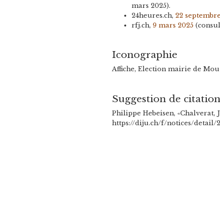
mars 2025).
24heures.ch,
22 septembr
rfj.ch,
9 mars 2025
(consul
Iconographie
Affiche, Election mairie de Mou
Suggestion de citatio
Philippe Hebeisen, «Chalverat, 
https://diju.ch/f/notices/detai