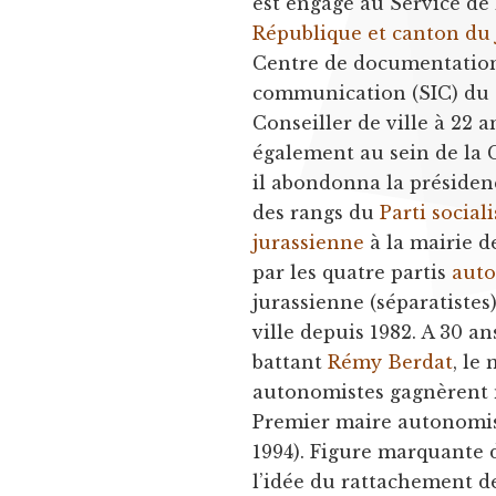
est engagé au Service de
République et canton du 
Centre de documentation 
communication (SIC) du 
Conseiller de ville à 22 a
également au sein de la 
il abondonna la présidenc
des rangs du
Parti socia
jurassienne
à la mairie d
par les quatre partis
aut
jurassienne (séparatistes
ville depuis 1982. A 30 an
battant
Rémy Berdat
, le
autonomistes gagnèrent 
Premier maire autonomist
1994). Figure marquante 
l’idée du rattachement d