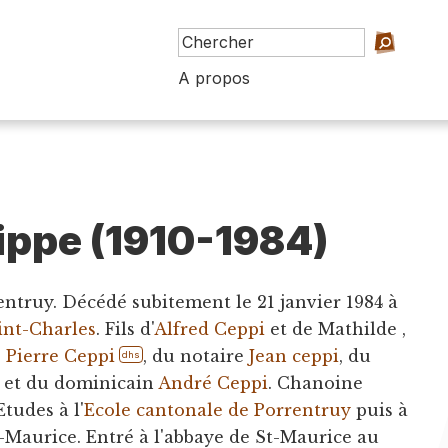
A propos
lippe (1910-1984)
rentruy. Décédé subitement le 21 janvier 1984 à
int-Charles
. Fils d'
Alfred Ceppi
et de Mathilde ,
e
Pierre Ceppi
, du notaire
Jean ceppi
, du
dhs
et du dominicain
André Ceppi
. Chanoine
Etudes à l'
Ecole cantonale de Porrentruy
puis à
t-Maurice. Entré à l'abbaye de St-Maurice au