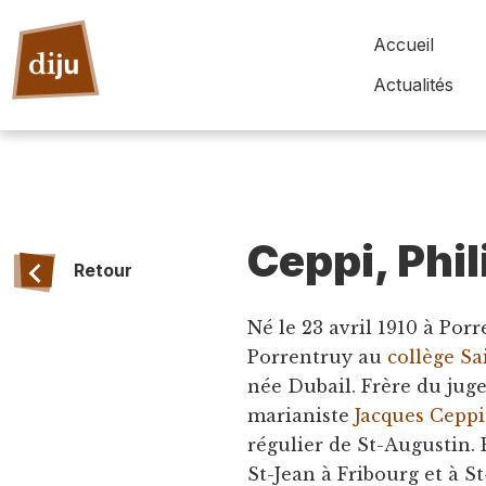
Accueil
Actualités
Ceppi, Phi
Retour
Né le 23 avril 1910 à Por
Porrentruy au
collège Sa
née Dubail. Frère du jug
marianiste
Jacques Ceppi
régulier de St-Augustin. 
St-Jean à Fribourg et à S