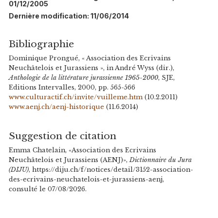
01/12/2005
Dernière modification: 11/06/2014
Bibliographie
Dominique Prongué, « Association des Ecrivains
Neuchâtelois et Jurassiens », in André Wyss (dir.),
Anthologie de la littérature jurassienne 1965-2000
, SJE,
Editions Intervalles, 2000, pp. 565-566
www.culturactif.ch/invite/vuilleme.htm
(10.2.2011)
www.aenj.ch/aenj-historique
(11.6.2014)
Suggestion de citation
Emma Chatelain, «Association des Ecrivains
Neuchâtelois et Jurassiens (AENJ)»,
Dictionnaire du Jura
(DIJU)
, https://diju.ch/f/notices/detail/3152-association-
des-ecrivains-neuchatelois-et-jurassiens-aenj,
consulté le 07/08/2026.