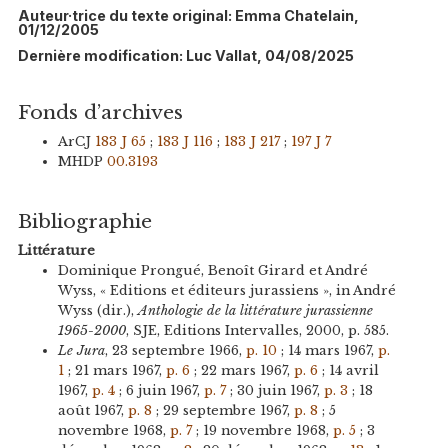
Auteur·trice du texte original: Emma Chatelain,
01/12/2005
Dernière modification: Luc Vallat, 04/08/2025
Fonds d’archives
ArCJ
183 J 65
;
183 J 116
;
183 J 217
;
197 J 7
MHDP
00.3193
Bibliographie
Littérature
Dominique Prongué, Benoît Girard et André
Wyss, « Editions et éditeurs jurassiens », in André
Wyss (dir.),
Anthologie de la littérature jurassienne
1965-2000
, SJE, Editions Intervalles, 2000, p. 585.
Le Jura
, 23 septembre 1966,
p. 10
; 14 mars 1967,
p.
1
; 21 mars 1967,
p. 6
; 22 mars 1967,
p. 6
; 14 avril
1967,
p. 4
; 6 juin 1967,
p. 7
; 30 juin 1967,
p. 3
; 18
août 1967,
p. 8
; 29 septembre 1967,
p. 8
; 5
novembre 1968,
p. 7
; 19 novembre 1968,
p. 5
; 3