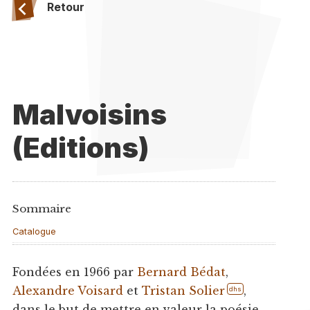
Retour
Malvoisins
(Editions)
Sommaire
Catalogue
Fondées en 1966 par
Bernard Bédat
,
Alexandre Voisard
et
Tristan Solier
,
dhs
dans le but de mettre en valeur la poésie