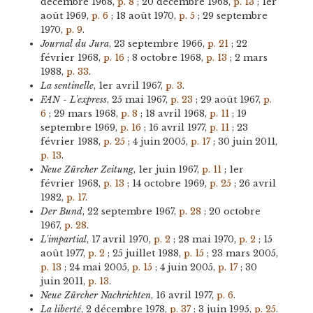
décembre 1968,
p. 8
; 20 décembre 1968,
p. 13
; 1er
août 1969,
p. 6
; 18 août 1970,
p. 5
; 29 septembre
1970,
p. 9
.
Journal du Jura
, 23 septembre 1966,
p. 21
; 22
février 1968,
p. 16
; 8 octobre 1968,
p. 13
; 2 mars
1988,
p. 33
.
La sentinelle
, 1er avril 1967,
p. 3
.
FAN - L'express
, 25 mai 1967,
p. 23
; 29 août 1967,
p.
6
; 29 mars 1968,
p. 8
; 18 avril 1968,
p. 11
; 19
septembre 1969,
p. 16
; 16 avril 1977,
p. 11
; 23
février 1988,
p. 25
; 4 juin 2005,
p. 17
; 30 juin 2011,
p. 13
.
Neue Zürcher Zeitung
, 1er juin 1967,
p. 11
; 1er
février 1968,
p. 13
; 14 octobre 1969,
p. 25
; 26 avril
1982,
p. 17
.
Der Bund
, 22 septembre 1967,
p. 28
; 20 octobre
1967,
p. 28
.
L'impartial
, 17 avril 1970,
p. 2
; 28 mai 1970,
p. 2
; 15
août 1977,
p. 2
; 25 juillet 1988,
p. 15
; 23 mars 2005,
p. 13
; 24 mai 2005,
p. 15
; 4 juin 2005,
p. 17
; 30
juin 2011,
p. 13
.
Neue Zürcher Nachrichten
, 16 avril 1977,
p. 6
.
La liberté
, 2 décembre 1978,
p. 37
; 3 juin 1995,
p. 25
.