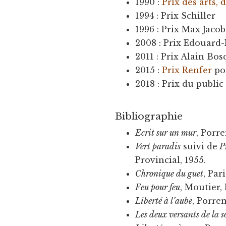
1990 :
Prix des arts, 
1994 : Prix Schiller
1996 : Prix Max Jacob
2008 : Prix Edouard
2011 : Prix Alain Bo
2015 :
Prix Renfer
po
2018 : Prix du publi
Bibliographie
Ecrit sur un mur
, Porre
Vert paradis
suivi de
Pr
Provincial, 1955.
Chronique du guet
, Par
Feu pour feu
, Moutier, 
Liberté à l’aube
, Porren
Les deux versants de la s