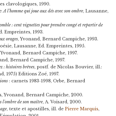
es clavologiques, 1990.
de
A l’homme qui joue aux dés avec son ombre
, Lausanne,
.
omble : cent vignettes pour prendre congé et repartir de
d. Empreintes, 1993.
eux orages
, Yvonand, Bernard Campiche, 1993.
poésie, Lausanne, Ed. Empreintes, 1995.
, Yvonand, Bernard Campiche, 1997.
nand, Bernard Campiche, 1997.
ez : histoires brèves
, postf. de Nicolas Bouvier, ill.:
nd, 1975) Editions Zoé, 1997.
vions
: carnets 1983-1998, Orbe, Bernard
s, Yvonand, Bernard Campiche, 2000.
s l'ombre de son maître
, A. Voisard, 2000.
page
, texte et apostilles, ill. de
Pierre Marquis
,
d'émulation, 2001.