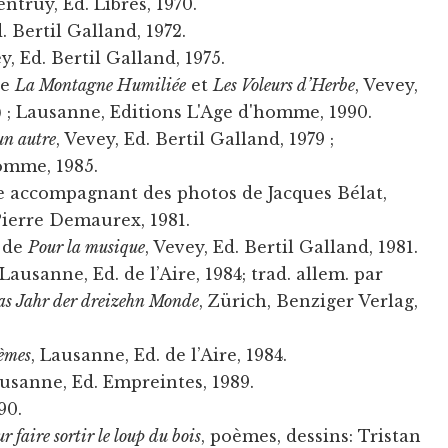
ntruy, Ed. Libres, 1970.
d. Bertil Galland, 1972.
ey, Ed. Bertil Galland, 1975.
de
La Montagne Humiliée
et
Les Voleurs d’Herbe
, Vevey,
8) ; Lausanne, Editions L'Age d'homme, 1990.
un autre
, Vevey, Ed. Bertil Galland, 1979 ;
omme, 1985.
te accompagnant des photos de Jacques Bélat,
Pierre Demaurex, 1981.
i de
Pour la musique
, Vevey, Ed. Bertil Galland, 1981.
 Lausanne, Ed. de l’Aire, 1984; trad. allem. par
as Jahr der dreizehn Monde
, Zürich, Benziger Verlag,
oèmes
, Lausanne, Ed. de l’Aire, 1984.
ausanne, Ed. Empreintes, 1989.
90.
r faire sortir le loup du bois
, poèmes, dessins: Tristan