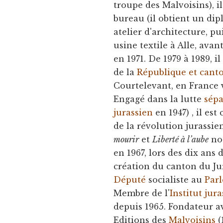
troupe des Malvoisins), i
bureau (il obtient un d
atelier d'architecture, 
usine textile à Alle, avan
en 1971. De 1979 à 1989, i
de la
République et cant
Courtelevant, en France 
Engagé dans la lutte
sépa
jurassien
en 1947) , il est
de la révolution jurassi
mourir
et
Liberté à l’aube
not
en 1967, lors des dix ans 
création du canton du Ju
Député
socialiste au
Par
Membre de l'
Institut jura
depuis 1965. Fondateur 
Editions des
Malvoisins
(