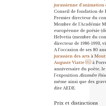
jurassienne d’animation 
Conseil de fondation de 
Premier directeur du con
Membre de l’Académie Mal
européenne de poésie (dè
Helvetia (membre du cons
directeur de 1986-1993, v
A l'occasion de ses 80 ans
jurassien des arts
à
Mout
Auguste Viatte
à Porre
dhs
anniversaire du poète, l
l’exposition
Alexandre Voisa
même ainsi que des gravu
dite AEDE.
Prix et distinctions