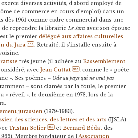
l exerce diverses activités, d’abord employé de
iplôme de commerce en cours d’emploi) dans un
puis dès 1961 comme cadre commercial dans une
t de reprendre la librairie
Le Jura
avec son épouse
l est le premier
délégué aux affaires culturelles
on du Jura
. Retraité, il s’installe ensuite à
dhs
voisine.
ratiste
très jeune (il adhère au
Rassemblement
 considéré, avec
Jean Cuttat
, comme le « poète
dhs
enne ». Ses poèmes –
Ode au pays qui ne veut pas
amment – sont clamés par la foule, le premier
du « réveil », le deuxième en 1978, lors de la
ra.
lement jurassien
(1979-1983).
ssien des sciences, des lettres et des arts
(IJSLA)
avec
Tristan Solier
et
Bernard Bédat
des
dhs
1966). Membre fondateur de l’
Association