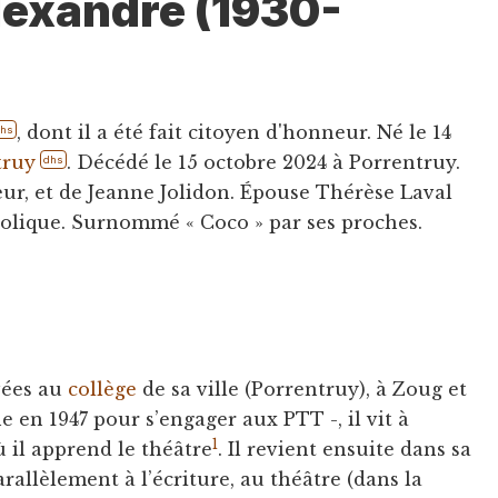
lexandre (1930-
, dont il a été fait citoyen d'honneur. Né le 14
dhs
truy
. Décédé le 15 octobre 2024 à Porrentruy.
dhs
teur, et de Jeanne Jolidon. Épouse Thérèse Laval
tholique. Surnommé « Coco » par ses proches.
vées au
collège
de sa ville (Porrentruy), à Zoug et
e en 1947 pour s’engager aux PTT -, il vit à
1
 il apprend le théâtre
. Il revient ensuite dans sa
arallèlement à l’écriture, au théâtre (dans la