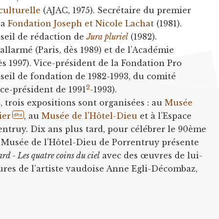
culturelle
(AJAC, 1975). Secrétaire du premier
la
Fondation Joseph et Nicole Lachat
(1981).
seil de rédaction de
Jura pluriel
(1982).
larmé (Paris, dès 1989) et de l’Académie
s 1997). Vice-président de la Fondation Pro
eil de fondation de 1982-1993, du comité
2
ice-président de 1991
-1993).
, trois expositions sont organisées : au
Musée
ier
, au
Musée de l'Hôtel-Dieu
et à l’Espace
dhs
ntruy. Dix ans plus tard, pour célébrer le 90ème
e Musée de l’Hôtel-Dieu de Porrentruy présente
rd - Les quatre coins du ciel
avec des œuvres de lui-
res de l’artiste vaudoise Anne Egli-Décombaz,