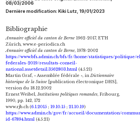
08/03/2006
Dernière modification: Kiki Lutz, 19/01/2023
Bibliographie
Annuaire officiel du canton de Berne
1962-2017, ETH
Zürich, www.e-periodica.ch
Annuaire officiel du canton de Berne
, 1978-2002
https://www.bfs.admin.ch/bfs/fr/home/statistiques/politique/e
federales-2019/resultats-conseil-
national.assetdetail.3562803.html
(4.5.21)
Martin Graf, « Assemblée fédérale », in
Dictionnaire
historique de la Suisse
[publication électronique DHS],
version du 18.12.2002
Ernest Weibel,
Institutions politiques romandes
, Fribourg,
1990, pp. 142, 172
www.rjb.ch (
6.1.2015
;
19.10.15
;
21.10.19
)
https://www.admin.ch/gov/fr/accueil/documentation/commu
id-67894.html
(4.5.21)