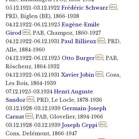
05.12.1921-03.12.1922
Frédéric Schwarz
,
dhs
PRD, Biglen (BE), 1866-1938
04.12.1922-06.12.1925
Eugène-Emile
Girod
, PAB, Champoz, 1860-1927
dhs
04.12.1922-06.12.1931
Paul Billieux
, PRD,
dhs
Alle, 1884-1960
04.12.1922-06.12.1925
Otto Burger
, PAB,
dhs
Röschenz, 1864-1932
04.12.1922-06.12.1931
Xavier Jobin
, Cons,
dhs
Les Bois, 1864-1939
07.12.1925-03.1934
Henri Auguste
Sandoz
, PRD, Le Locle, 1878-1936
dhs
03.12.1928-03.12.1939
Germain-Joseph
Carnat
, PAB, Glovelier, 1894-1966
dhs
03.12.1928-03.12.1939
Joseph Ceppi
,
dhs
Cons, Delémont, 1866-1947