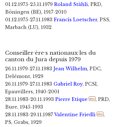
01.12.1975-25.11.1979
Roland Stähli
, PRD,
Böningen (BE), 1917-2010
01.12.1975-27.11.1983
Francis Loetscher
, PSS,
Marbach (LU), 1932
Conseillerˑèreˑs nationauxˑles du
canton du Jura depuis 1979
26.11.1979-27.11.1983
Jean Wilhelm
, PDC,
Delémont, 1929
26.11.1979-27.11.1983
Gabriel Roy
, PCSI,
Epauvillers, 1940-2001
28.11.1983-20.11.1993
Pierre Etique
, PRD,
dhs
Bure, 1945-1993
28.11.1983-29.11.1987
Valentine Friedli
,
dhs
PS, Grabs, 1929