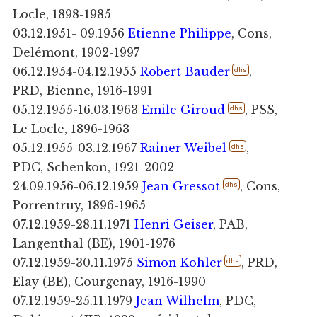
Locle, 1898-1985
03.12.1951- 09.1956
Etienne Philippe
, Cons,
Delémont, 1902-1997
06.12.1954-04.12.1955
Robert Bauder
,
dhs
PRD, Bienne, 1916-1991
05.12.1955-16.03.1963
Emile Giroud
, PSS,
dhs
Le Locle, 1896-1963
05.12.1955-03.12.1967
Rainer Weibel
,
dhs
PDC, Schenkon, 1921-2002
24.09.1956-06.12.1959
Jean Gressot
, Cons,
dhs
Porrentruy, 1896-1965
07.12.1959-28.11.1971
Henri Geiser
, PAB,
Langenthal (BE), 1901-1976
07.12.1959-30.11.1975
Simon Kohler
, PRD,
dhs
Elay (BE), Courgenay, 1916-1990
07.12.1959-25.11.1979
Jean Wilhelm
, PDC,