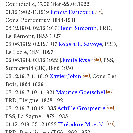
Courtételle, 17.03.1846-22.04.1922
01.12.1902-11.1919
Ernest Daucourt
,
dhs
Cons, Porrentruy, 1848-1941
05.12.1904-02.12.1917
Henri Simonin
, PRD,
Le Bémont, 1855-1927
03.06.1912-02.12.1917
Robert B. Savoye
, PRD,
Le Locle, 1851-1927
02.06.1914-03.12.1922 J.
Emile Ryser
, PSS,
dhs
Sumiswald (BE), 1866-1950
03.12.1917-11.1919
Xavier Jobin
, Cons, Les
dhs
Bois, 1864-1939
03.12.1917-19.11.1921
Maurice Goetschel
,
dhs
PRD, Pleigne, 1858-1921
03.12.1917-10.12.1935
Achille Grospierre
,
dhs
PSS, La Sagne, 1872-1935
01.12.1919-03.12.1922
Théodore Moeckli
,
dhs
PRD, Basadingen (TG), 1863-1952