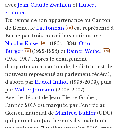
avec
Jean-Claude Zwahlen
et
Hubert
Frainier
.
Du temps de son appartenance au Canton
de Berne, le
Laufonnais
est représenté à
dhs
Berne par trois conseillers nationaux :
Nicolas Kaiser
(1864-1884),
Otto
dhs
Burger
(1922-1925) et
Rainer Weibel
dhs
dhs
(1955-1967). Après le changement
d'appartenance cantonale, le district est de
nouveau représenté au parlement fédéral,
d'abord par
Rudolf Imhof
(1995-2003), puis
par
Walter Jermann
(2003-2007).
Avec le départ de Jean-Pierre Graber,
l’année 2015 est marquée par l’entrée au
Conseil national de
Manfred Bühler
(UDC),
qui permet au Jura bernois d’y maintenir