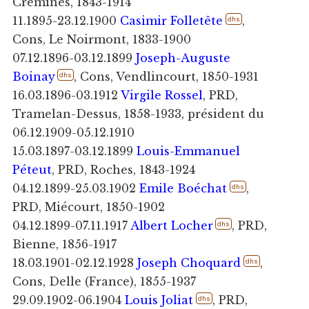
Cremines, 1843-1914
11.1895-23.12.1900
Casimir Folletête
,
dhs
Cons, Le Noirmont, 1833-1900
07.12.1896-03.12.1899
Joseph-Auguste
Boinay
, Cons, Vendlincourt, 1850-1931
dhs
16.03.1896-03.1912
Virgile Rossel
, PRD,
Tramelan-Dessus, 1858-1933, président du
06.12.1909-05.12.1910
15.03.1897-03.12.1899
Louis-Emmanuel
Péteut
, PRD, Roches, 1843-1924
04.12.1899-25.03.1902
Emile Boéchat
,
dhs
PRD, Miécourt, 1850-1902
04.12.1899-07.11.1917
Albert Locher
, PRD,
dhs
Bienne, 1856-1917
18.03.1901-02.12.1928
Joseph Choquard
,
dhs
Cons, Delle (France), 1855-1937
29.09.1902-06.1904
Louis Joliat
, PRD,
dhs