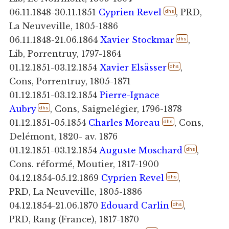
06.11.1848-30.11.1851
Cyprien Revel
, PRD,
dhs
La Neuveville, 1805-1886
06.11.1848-21.06.1864
Xavier Stockmar
,
dhs
Lib, Porrentruy, 1797-1864
01.12.1851-03.12.1854
Xavier Elsässer
,
dhs
Cons, Porrentruy, 1805-1871
01.12.1851-03.12.1854
Pierre-Ignace
Aubry
, Cons, Saignelégier, 1796-1878
dhs
01.12.1851-05.1854
Charles Moreau
, Cons,
dhs
Delémont, 1820- av. 1876
01.12.1851-03.12.1854
Auguste Moschard
,
dhs
Cons. réformé, Moutier, 1817-1900
04.12.1854-05.12.1869
Cyprien Revel
,
dhs
PRD, La Neuveville, 1805-1886
04.12.1854-21.06.1870
Edouard Carlin
,
dhs
PRD, Rang (France), 1817-1870