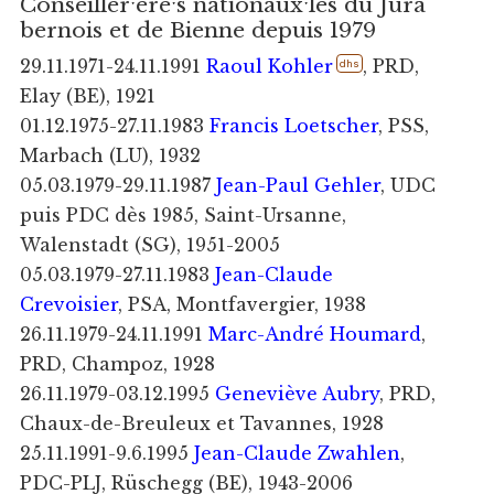
Conseillerˑèreˑs nationauxˑles du Jura
bernois et de Bienne depuis 1979
29.11.1971-24.11.1991
Raoul Kohler
, PRD,
dhs
Elay (BE), 1921
01.12.1975-27.11.1983
Francis Loetscher
, PSS,
Marbach (LU), 1932
05.03.1979-29.11.1987
Jean-Paul Gehler
, UDC
puis PDC dès 1985, Saint-Ursanne,
Walenstadt (SG), 1951-2005
05.03.1979-27.11.1983
Jean-Claude
Crevoisier
, PSA, Montfavergier, 1938
26.11.1979-24.11.1991
Marc-André Houmard
,
PRD, Champoz, 1928
26.11.1979-03.12.1995
Geneviève Aubry
, PRD,
Chaux-de-Breuleux et Tavannes, 1928
25.11.1991-9.6.1995
Jean-Claude Zwahlen
,
PDC-PLJ, Rüschegg (BE), 1943-2006