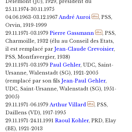
Delémont (JU), 1929, président du
25.11.1974-30.11.1975
04.06.1963-03.12.1967
André Auroi
, PSS,
dhs
Orvin, 1919-1999
29.11.1971-03.1979
Pierre Gassmann
, PSS,
dhs
Charmoille, 1932 (élu au Conseil des Etats,
il est remplacé par
Jean-Claude Crevoisier
,
PSS, Montfavergier, 1938)
29.11.1971-03.1979
Paul Gehler
, UDC, Saint-
Ursanne, Walenstadt (SG), 1921-2005
(remplacé par son fils
Jean-Paul Gehler
,
UDC, Saint-Ursanne, Walenstadt (SG), 1951-
2005)
29.11.1971-06.1979
Arthur Villard
, PSS,
dhs
Daillens (VD), 1917-1995
29.11.1971-24.11.1991
Raoul Kohler
, PRD, Elay
(BE), 1921-2013