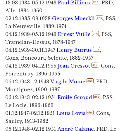
13.03.1934-05.12.1943
Paul Billieux
, PRD,
dhs
Alle, 1884-1960
02.12.1935-09.1938
Georges Moeckli
, PSS,
dhs
La Neuveville, 1889-1974
04.12.1939-05.12.1943
Ernest Vuille
, PSS,
dhs
Tramelan-Dessus, 1878-1947
04.12.1939-30.11.1947
Henry Burrus
,
dhs
Cons, Boncourt, Seleute, 1882-1957
04.12.1939-04.12.1955
Jean Gressot
, Cons,
dhs
Porrentruy, 1896-1965
06.12.1943-12.1948
Virgile Moine
, PRD,
dhs
Montignez, 1900-1987
06.12.1943-02.12.1951
Emile Giroud
, PSS,
dhs
Le Locle, 1896-1963
01.12.1947-02.12.1951
Louis Lovis
, Cons,
dhs
Saulcy, 1913-1982
06.12.1948-02.12.1951
André Calame
, PRD, Le