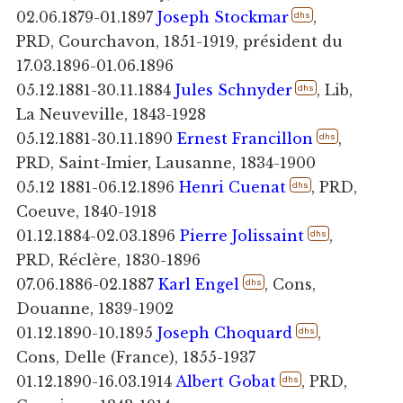
02.06.1879-01.1897
Joseph Stockmar
,
dhs
PRD, Courchavon, 1851-1919, président du
17.03.1896-01.06.1896
05.12.1881-30.11.1884
Jules Schnyder
, Lib,
dhs
La Neuveville, 1843-1928
05.12.1881-30.11.1890
Ernest Francillon
,
dhs
PRD, Saint-Imier, Lausanne, 1834-1900
05.12 1881-06.12.1896
Henri Cuenat
, PRD,
dhs
Coeuve, 1840-1918
01.12.1884-02.03.1896
Pierre Jolissaint
,
dhs
PRD, Réclère, 1830-1896
07.06.1886-02.1887
Karl Engel
, Cons,
dhs
Douanne, 1839-1902
01.12.1890-10.1895
Joseph Choquard
,
dhs
Cons, Delle (France), 1855-1937
01.12.1890-16.03.1914
Albert Gobat
, PRD,
dhs