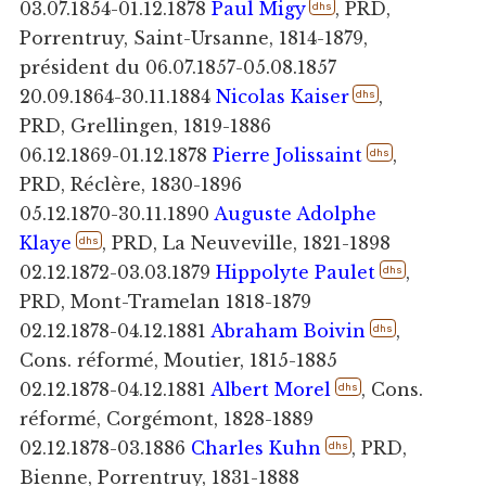
03.07.1854-01.12.1878
Paul Migy
, PRD,
dhs
Porrentruy, Saint-Ursanne, 1814-1879,
président du 06.07.1857-05.08.1857
20.09.1864-30.11.1884
Nicolas Kaiser
,
dhs
PRD, Grellingen, 1819-1886
06.12.1869-01.12.1878
Pierre Jolissaint
,
dhs
PRD, Réclère, 1830-1896
05.12.1870-30.11.1890
Auguste Adolphe
Klaye
, PRD, La Neuveville, 1821-1898
dhs
02.12.1872-03.03.1879
Hippolyte Paulet
,
dhs
PRD, Mont-Tramelan 1818-1879
02.12.1878-04.12.1881
Abraham Boivin
,
dhs
Cons. réformé, Moutier, 1815-1885
02.12.1878-04.12.1881
Albert Morel
, Cons.
dhs
réformé, Corgémont, 1828-1889
02.12.1878-03.1886
Charles Kuhn
, PRD,
dhs
Bienne, Porrentruy, 1831-1888