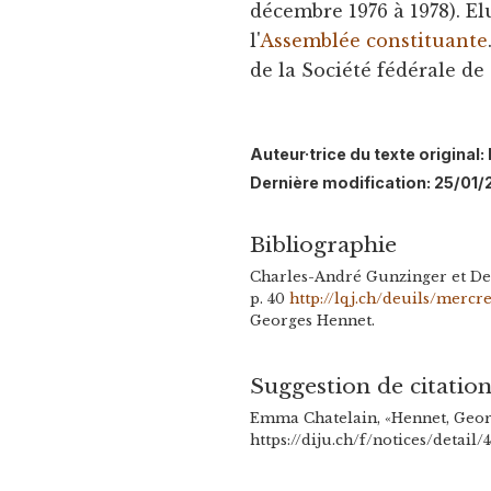
décembre 1976 à 1978). E
l'
Assemblée constituante
de la Société fédérale de
Auteur·trice du texte origina
Dernière modification: 25/01/
Bibliographie
Charles-André Gunzinger et D
p. 40
http://lqj.ch/deuils/mercr
Georges Hennet.
Suggestion de citatio
Emma Chatelain, «Hennet, Georg
https://diju.ch/f/notices/detail