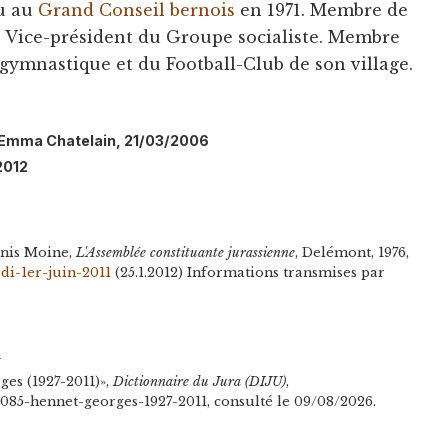
lu au
Grand Conseil bernois
en 1971. Membre de
. Vice-président du Groupe socialiste. Membre
 gymnastique et du Football-Club de son village.
l: Emma Chatelain, 21/03/2006
2012
enis Moine,
L'Assemblée constituante jurassienne
, Delémont, 1976,
edi-1er-juin-2011
(25.1.2012) Informations transmises par
n
es (1927-2011)»,
Dictionnaire du Jura (DIJU)
,
/4085-hennet-georges-1927-2011, consulté le 09/08/2026.