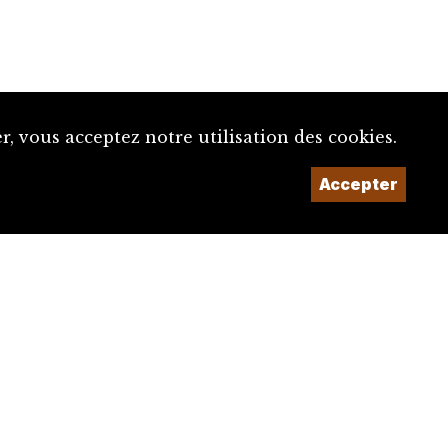
, vous acceptez notre utilisation des cookies.
Un projet de la
Accepter
Imaginé et conçu par
Giorgianni & Moeschler