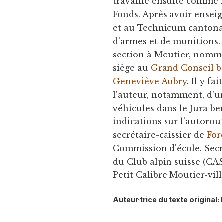
travaille ensuite comme
Fonds. Après avoir ensei
et au Technicum cantonal
d'armes et de munitions. 
section à Moutier, nommé s
siège au
Grand Conseil b
Geneviève Aubry
. Il y f
l'auteur, notamment, d'
véhicules dans le Jura be
indications sur l'autorout
secrétaire-caissier de
For
Commission d'école. Sec
du Club alpin suisse (CAS
Petit Calibre Moutier-vill
Auteur·trice du texte origina