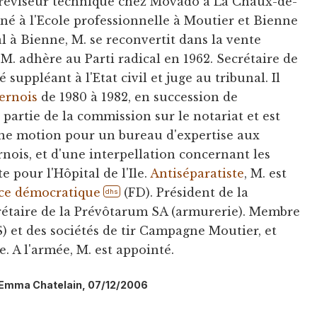
 réviseur technique chez Movado à La Chaux-de-
gné à l'Ecole professionnelle à Moutier et Bienne
 à Bienne, M. se reconvertit dans la vente
M. adhère au Parti radical en 1962. Secrétaire de
uppléant à l'Etat civil et juge au tribunal. Il
ernois
de 1980 à 1982, en succession de
ait partie de la commission sur le notariat et est
une motion pour un bureau d'expertise aux
rnois, et d'une interpellation concernant les
e pour l'Hôpital de l'Ile.
Antiséparatiste
, M. est
ce démocratique
(FD). Président de la
dhs
rétaire de la Prévôtarum SA (armurerie). Membre
) et des sociétés de tir Campagne Moutier, et
e. A l'armée, M. est appointé.
l: Emma Chatelain, 07/12/2006