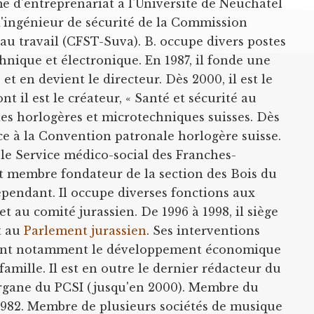
e d'entreprenariat à l'Université de Neuchâtel
d'ingénieur de sécurité de la Commission
 au travail (CFST-Suva). B. occupe divers postes
hnique et électronique. En 1987, il fonde une
et en devient le directeur. Dès 2000, il est le
t il est le créateur, « Santé et sécurité au
ries horlogères et microtechniques suisses. Dès
ice à la Convention patronale horlogère suisse.
e le Service médico-social des Franches-
st membre fondateur de la section des Bois du
épendant. Il occupe diverses fonctions aux
 et au comité jurassien. De 1996 à 1998, il siège
t au
Parlement jurassien
. Ses interventions
ent notamment le développement économique
 famille. Il est en outre le dernier rédacteur du
organe du PCSI (jusqu'en 2000). Membre du
1982. Membre de plusieurs sociétés de musique