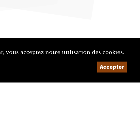
, vous acceptez notre utilisation des cookies.
Un projet de la
Accepter
Imaginé et conçu par
Giorgianni & Moeschler