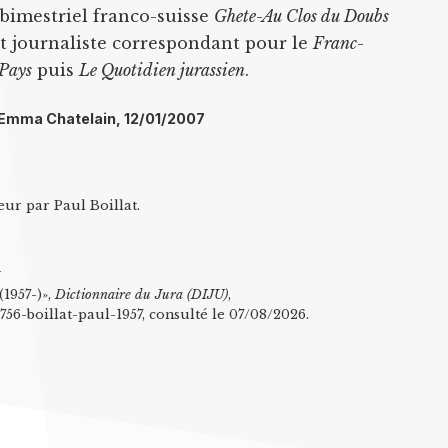
 bimestriel franco-suisse
Ghete-Au Clos du Doubs
et journaliste correspondant pour le
Franc-
 Pays
puis
Le Quotidien jurassien
.
l: Emma Chatelain, 12/01/2007
eur par Paul Boillat.
n
(1957-)»,
Dictionnaire du Jura (DIJU)
,
4756-boillat-paul-1957, consulté le 07/08/2026.