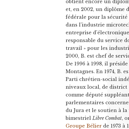
obtient encore un diplôm
et, en 2002, un diplôme 
fédérale pour la sécurité
dans l'industrie microtec
entreprise d'électronique 
responsable du service don
travail » pour les indust
2000, B. est chef de serv
De 1996 à 1998, il présid
Montagnes. En 1974, B. e
Parti chrétien-social ind
niveaux local, de district
comme député suppléan
parlementaires concern
du Jura et le soutien à la
bimestriel
Libre Combat
, 
Groupe Bélier
de 1973 à 