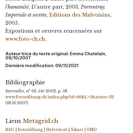
l'humanité
, D'autre part, 2003,
Porrentruy.
Impériale et secrète
,
Editions des Malvoisins
,
2005.
Expostions et oeuvres rencensées sur
www.foto-ch.ch
.
Auteur·trice du texte original: Emma Chatelain,
09/10/2007
Dernière modification: 09/11/2021
Bibliographie
Intervalles
, n° 63, été 2002, p. 58
www.fotostiftung.ch/index.php?id=66&L=1&autor=32
(18.10.2007)
Liens
Metagrid.ch
BSG
|
Fotostiftung
|
Helveticat
|
Sikart
|
GND