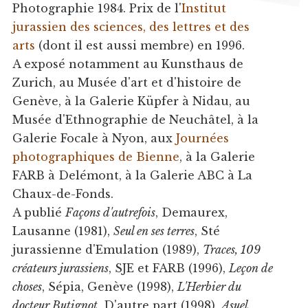
Photographie 1984. Prix de l'
Institut
jurassien des sciences, des lettres et des
arts
(dont il est aussi membre) en 1996.
A exposé notamment au Kunsthaus de
Zurich, au Musée d'art et d'histoire de
Genève, à la Galerie Küpfer à Nidau, au
Musée d'Ethnographie de Neuchâtel, à la
Galerie Focale à Nyon, aux
Journées
photographiques de Bienne
, à la Galerie
FARB à Delémont, à la Galerie ABC à La
Chaux-de-Fonds.
A publié
Façons d'autrefois
, Demaurex,
Lausanne (1981),
Seul en ses terres
, Sté
jurassienne d'Emulation (1989),
Traces, 109
créateurs jurassiens
, SJE et FARB (1996),
Leçon de
choses
, Sépia, Genève (1998),
L'Herbier du
docteur Butignot
, D'autre part (1998),
Asuel,