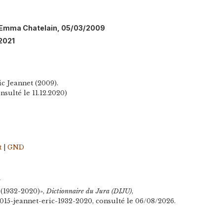
l: Emma Chatelain, 05/03/2009
/2021
c Jeannet (2009).
nsulté le 11.12.2020)
t
|
GND
n
 (1932-2020)»,
Dictionnaire du Jura (DIJU)
,
/7015-jeannet-eric-1932-2020, consulté le 06/08/2026.