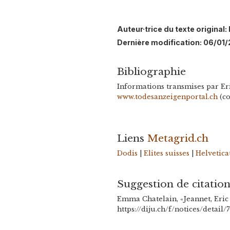
Auteur·trice du texte origina
Dernière modification: 06/01
Bibliographie
Informations transmises par Eri
www.todesanzeigenportal.ch
(co
Liens
Metagrid.ch
Dodis
|
Elites suisses
|
Helvetica
Suggestion de citatio
Emma Chatelain, «Jeannet, Eric
https://diju.ch/f/notices/detail