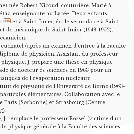
nnet née Robert-Nicoud, couturière. Marié à
taz, enseignante au Lycée. Deux enfants.
r
et à Saint-Imier, école secondaire à Saint-
dhs
 et de mécanique de Saint-Imier (1948-1952),
écanicien.
 Neuchâtel (après un examen d'entrée à la Faculté
 diplôme de physicien. Assistant du professeur
e physique, J. prépare une thèse en physique
rade de docteur ès sciences en 1963 pour un
ristiques de l'évaporation nucléaire ».
stitut de physique de l'Université de Berne (1963-
 particules élémentaires. Collaboration avec le
de Paris (Sorbonne) et Strasbourg (Centre
g).
 J. remplace le professeur Rossel (victime d'un
de physique générale à la Faculté des sciences