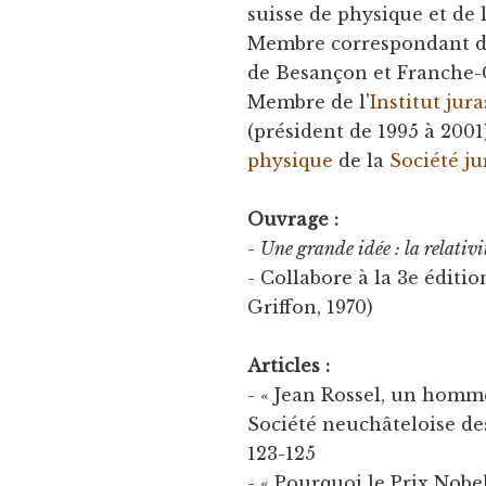
suisse de physique et de
Membre correspondant de 
de Besançon et Franche
Membre de l'
Institut jura
(président de 1995 à 200
physique
de la
Société j
Ouvrage :
-
Une grande idée : la relativi
- Collabore à la 3e éditi
Griffon, 1970)
Articles :
- « Jean Rossel, un homme
Société neuchâteloise des
123-125
- « Pourquoi le Prix Nobe