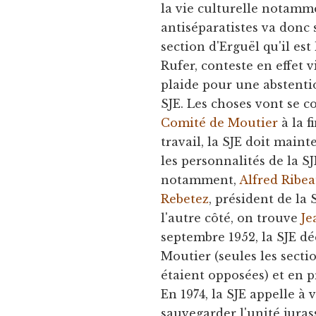
la vie culturelle notamme
antiséparatistes va donc s
section d'Erguël qu'il est
Rufer, conteste en effet
plaide pour une abstenti
SJE. Les choses vont se 
Comité de Moutier
à la f
travail, la SJE doit main
les personnalités de la S
notamment,
Alfred Ribe
Rebetez
, président de la 
l'autre côté, on trouve
Je
septembre 1952, la SJE dé
Moutier (seules les sect
étaient opposées) et en p
En 1974, la SJE appelle à 
sauvegarder l'unité jura