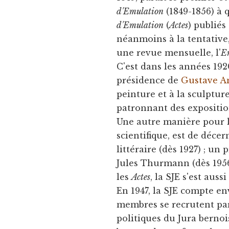
d'Emulation
(1849-1856) à 
d'Emulation
(
Actes
) publiés
néanmoins à la tentative, 
une revue mensuelle, l'
E
C'est dans les années 19
présidence de
Gustave 
peinture et à la sculptur
patronnant des expositio
Une autre manière pour la
scientifique, est de déce
littéraire (dès 1927) ; un 
Jules Thurmann (dès 1956
les
Actes
, la SJE s'est aus
En 1947, la SJE compte en
membres se recrutent parm
politiques du Jura bernoi