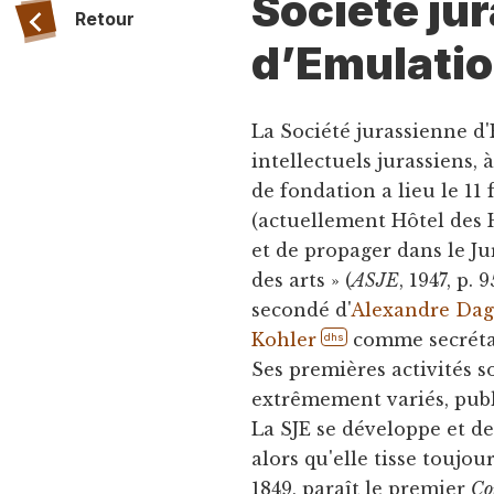
Société ju
Retour
d’Emulatio
La Société jurassienne d'
intellectuels jurassiens, à
de fondation a lieu le 11 
(actuellement Hôtel des H
et de propager dans le Jur
des arts » (
ASJE
, 1947, p.
secondé d'
Alexandre Dag
Kohler
comme secréta
dhs
Ses premières activités
extrêmement variés, pub
La SJE se développe et d
alors qu'elle tisse toujou
1849, paraît le premier
Co