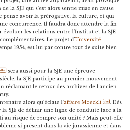
on projet, une année auparavant, avait provoqué
de la SJE qui s'est alors sentie mise en cause
 pense avoir la prérogative, la culture, et qui
 une concurrence. Il faudra donc attendre la fin
évoluer les relations entre l'Institut et la SJE
 complémentaires. Le projet d'
Université
emps 1954, est lui par contre tout de suite bien
sera aussi pour la SJE une épreuve
dhs
siècle, la SJE participe au premier mouvement
n réclamant le retour des archives de l'ancien
ruy.
entenaire alors qu'éclate l'
affaire Moeckli
. Dès
dhs
ur la SJE de définir une ligne de conduite face à la
ti au risque de rompre son unité ? Mais peut-elle
blème si présent dans la vie jurassienne et dans