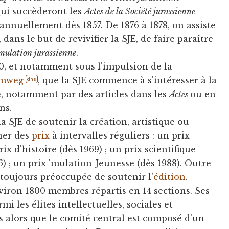
qui succèderont les
Actes de la Société jurassienne
 annuellement dès 1857. De 1876 à 1878, on assiste
dans le but de revivifier la SJE, de faire paraître
mulation jurassienne
.
20, et notamment sous l'impulsion de la
Amweg
, que la SJE commence à s'intéresser à la
dhs
e, notamment par des articles dans les
Actes
ou en
ns.
 SJE de soutenir la création, artistique ou
rner des
prix
à intervalles réguliers : un prix
prix d'histoire (dès 1969) ; un prix scientifique
) ; un prix 'mulation-Jeunesse (dès 1988). Outre
si toujours préoccupée de soutenir l'
édition
.
viron 1800 membres répartis en 14 sections. Ses
i les élites intellectuelles, sociales et
s alors que le comité central est composé d'un