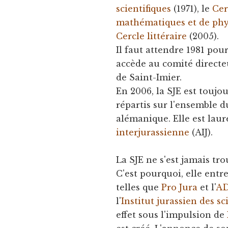
scientifiques
(1971), le
Cer
mathématiques et de ph
Cercle littéraire
(2005).
Il faut attendre 1981 po
accède au comité directeu
de Saint-Imier.
En 2006, la SJE est toujo
répartis sur l'ensemble d
alémanique. Elle est laur
interjurassienne
(AIJ).
La SJE ne s'est jamais tr
C'est pourquoi, elle entre
telles que
Pro Jura
et l'
AD
l'
Institut jurassien des sc
effet sous l'impulsion de