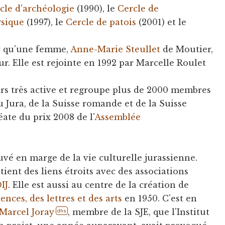
cle d'archéologie
(1990), le
Cercle de
ysique
(1997), le
Cercle de patois
(2001) et le
ur qu'une femme,
Anne-Marie Steullet
de Moutier,
r. Elle est rejointe en 1992 par Marcelle Roulet
urs très active et regroupe plus de 2000 membres
u Jura, de la Suisse romande et de la Suisse
éate du prix 2008 de l'
Assemblée
ouvé en marge de la vie culturelle jurassienne.
tient des liens étroits avec des associations
IJ
. Elle est aussi au centre de la création de
iences, des lettres et des arts
en 1950. C'est en
Marcel Joray
, membre de la SJE, que l'Institut
dhs