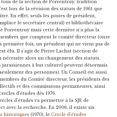
ous de la section de Porrentruy, tradition
'est lors de la révision des statuts de 1961 que
ître. En effet, seuls les postes de président,
mplace le secrétaire central) et bibliothécaire
e Porrentruy mais cette dernière n'a plus la
 membres que comptent le comité directeur (onze
la première fois, un président qui ne vient pas de
st élu. Il s'agit de Pierre Lachat (section de
n nécessite alors un changement des statuts.
s jurassiennes à but culturel peuvent désormais
seulement des personnes). Un Conseil est aussi
embres du Comité directeur, les présidents des
llectifs et des commissions permanentes, ainsi
cercles d'études dès 1976.
cercles d'études va permettre à la SJE de
t avec la recherche. En 2006, il existe six
s historiques
(1970), le
Cercle d'études