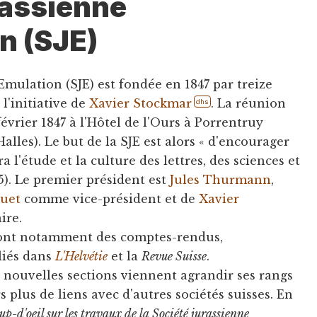
rassienne
n (SJE)
Emulation (SJE) est fondée en 1847 par treize
 l'initiative de
Xavier Stockmar
. La réunion
dhs
février 1847 à l'Hôtel de l'Ours à Porrentruy
alles). Le but de la SJE est alors « d'encourager
a l'étude et la culture des lettres, des sciences et
 95). Le premier président est
Jules Thurmann
,
uet
comme vice-président et de
Xavier
ire.
 sont notamment des comptes-rendus,
liés dans
L'Helvétie
et la
Revue Suisse
.
e nouvelles sections viennent agrandir ses rangs
rs plus de liens avec d'autres sociétés suisses. En
up-d'oeil sur les travaux de la Société jurassienne