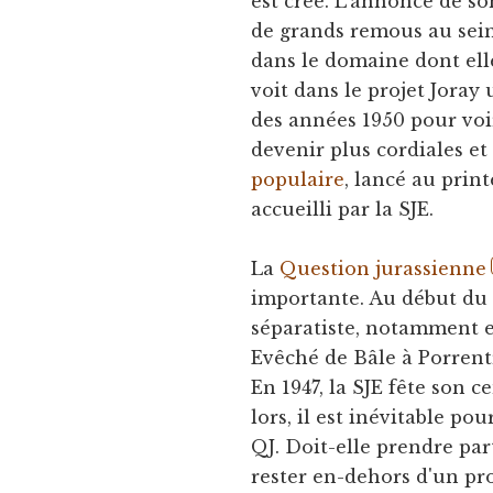
est créé. L'annonce de s
de grands remous au sein 
dans le domaine dont elle
voit dans le projet Joray
des années 1950 pour voir 
devenir plus cordiales et
populaire
, lancé au print
accueilli par la SJE.
La
Question jurassienne
importante. Au début du 
séparatiste, notamment e
Evêché de Bâle à Porrent
En 1947, la SJE fête son c
lors, il est inévitable po
QJ. Doit-elle prendre par
rester en-dehors d'un pro