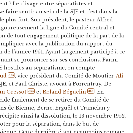
nt ? Le clivage entre séparatistes et
e faire sentir au sein de la SJE et c'est dans la
 le plus fort. Son président, le pasteur Alfred
 vigoureusement la ligne du Comité central et
on de tout engagement politique de la part de la
compliquer avec la publication du rapport du
in de l'année 1951. Ayant largement participé à ce
tenant se prononcer sur ses conclusions. Parmi
JE hostiles au séparatisme, on compte
aud
, vice-président du Comité de Moutier,
Ali
dhs
SJE, et Paul Christe, avocat à Porrentruy. De
an Gressot
et
Roland Béguelin
. En
dhs
dhs
cide finalement de se retirer du Comité de
ions de Bienne, Berne, Erguël et Tramelan y
récipite ainsi la dissolution, le 13 novembre 1952.
voter pour la séparation, dans le but de
ssienne. Cette dernière étant néanmoins rompue