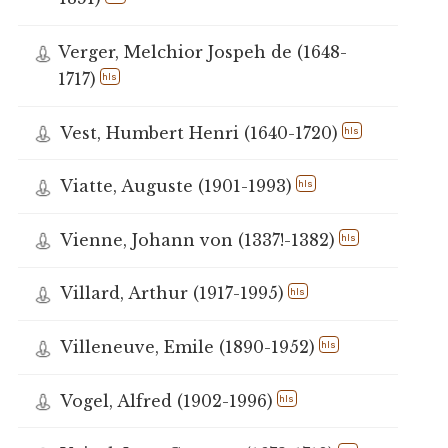
Verger, Melchior Jospeh de (1648-
1717)
hls
Vest, Humbert Henri (1640-1720)
hls
Viatte, Auguste (1901-1993)
hls
Vienne, Johann von (1337!-1382)
hls
Villard, Arthur (1917-1995)
hls
Villeneuve, Emile (1890-1952)
hls
Vogel, Alfred (1902-1996)
hls