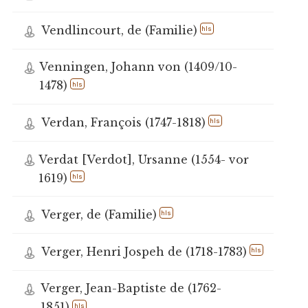
Vendlincourt, de (Familie)
hls
Venningen, Johann von (1409/10-
1478)
hls
Verdan, François (1747-1818)
hls
Verdat [Verdot], Ursanne (1554- vor
1619)
hls
Verger, de (Familie)
hls
Verger, Henri Jospeh de (1718-1783)
hls
Verger, Jean-Baptiste de (1762-
1851)
hls