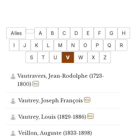
Alles
A
B
C
D
E
F
G
H
I
J
K
L
M
N
O
P
Q
R
S
T
U
V
W
X
Z
Vautravers, Jean-Rodolphe (1723-
1800)
hls
Vautrey, Joseph François
hls
Vautrey, Louis (1829-1886)
hls
Veillon, Auguste (1833-1898)