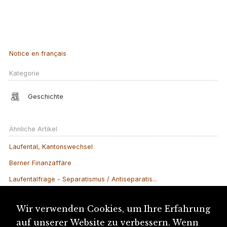
Notice en français
Kategorie
Geschichte
Ähnliche Artikel
Laufental, Kantonswechsel
Berner Finanzaffäre
Laufentalfrage - Separatismus / Antiseparatis...
Secret, Le
Wir verwenden Cookies, um Ihre Erfahrung
Ziegler Papier AG, Grellingen
auf unserer Website zu verbessern. Wenn