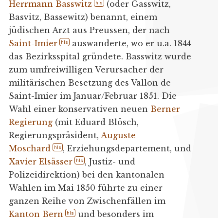
Herrmann Basswitz
(oder Gasswitz,
hls
Basvitz, Bassewitz) benannt, einem
jüdischen Arzt aus Preussen, der nach
Saint-Imier
auswanderte, wo er u.a. 1844
hls
das Bezirksspital gründete. Basswitz wurde
zum umfreiwilligen Verursacher der
militärischen Besetzung des Vallon de
Saint-Imier im Januar/Februar 1851. Die
Wahl einer konservativen neuen
Berner
Regierung
(mit Eduard Blösch,
Regierungspräsident,
Auguste
Moschard
, Erziehungsdepartement, und
hls
Xavier Elsässer
, Justiz- und
hls
Polizeidirektion) bei den kantonalen
Wahlen im Mai 1850 führte zu einer
ganzen Reihe von Zwischenfällen im
Kanton Bern
und besonders im
hls