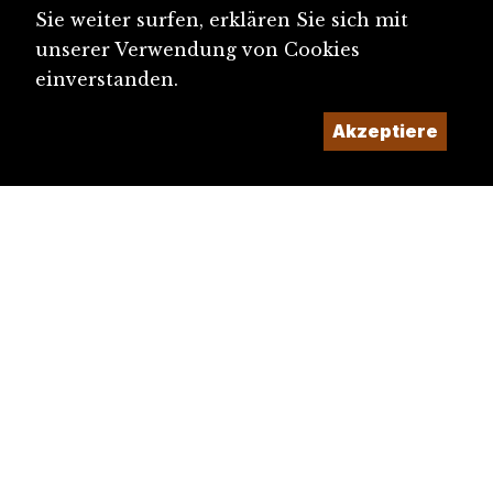
Höllmüller, Édouard (1938-)
Sie weiter surfen, erklären Sie sich mit
Tschäni [Tschäny], Hans «der Rebell» (167...
unserer Verwendung von Cookies
Steinhauerei im Laufental
einverstanden.
Der Rosshof (Basel)
Akzeptiere
Eichin, Bettina (1942-)
Kantonstrennung: Basel
Gerster, Franz Joseph Ferdinand (1829-1880)