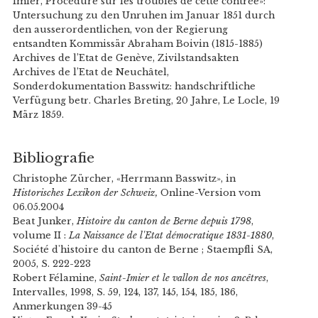
Imier, Procédure sur les troubles de cette contrée»:
Untersuchung zu den Unruhen im Januar 1851 durch
den ausserordentlichen, von der Regierung
entsandten Kommissär Abraham Boivin (1815-1885)
Archives de l’Etat de Genève, Zivilstandsakten
Archives de l’Etat de Neuchâtel,
Sonderdokumentation Basswitz: handschriftliche
Verfügung betr. Charles Breting, 20 Jahre, Le Locle, 19
März 1859.
Bibliografie
Christophe Zürcher, «Herrmann Basswitz», in
Historisches Lexikon der Schweiz,
Online-Version vom
06.05.2004
Beat Junker,
Histoire du canton de Berne depuis 1798
,
volume II :
La Naissance de l'Etat démocratique 1831-1880
,
Société d'histoire du canton de Berne ; Staempfli SA,
2005, S. 222-223
Robert Félamine,
Saint-Imier et le vallon de nos ancêtres
,
Intervalles, 1998, S. 59, 124, 137, 145, 154, 185, 186,
Anmerkungen 39-45