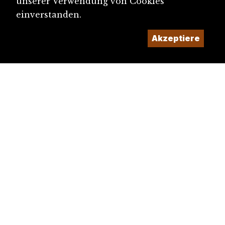
unserer Verwendung von Cookies
einverstanden.
Akzeptiere
diju@diju.ch
Artikel einreichen
Ein Projekt der