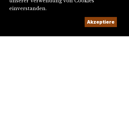
unserer Verwendung von Cookies
einverstanden.
Akzeptiere
diju@diju.ch
Artikel einreichen
Ein Projekt der