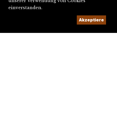
unserer Verwendung von Cookies
einverstanden.
Akzeptiere
diju@diju.ch
Artikel einreichen
Ein Projekt der