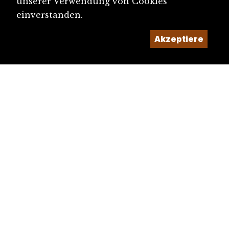
unserer Verwendung von Cookies
einverstanden.
Akzeptiere
diju@diju.ch
Artikel einreichen
Ein Projekt der