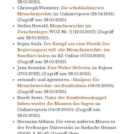
28.05.2025).
Christoph Wamister;
Die schubladisierten
Menschenrechte
; in: Onlinereports (26.04.2011);
(Zugriff am: 28.05.2025).
Stefan Howald,
Menschenrechte im
Zwischenlager
; WOZ Nr. 2 (12.01.2017); (Zugriff
am: 28.05.2025).
Bojan Stula,
Der Kampf um eine Plastik: Der
Regierungsrat will «die Menschenrechte» ins
Baselbiet holen
; in: BZ Online (07.05.2020);
(Zugriff am: 28.05.2025).
Jana Avanzini,
Eine Wahre Helvetia
; in: Bajour
(17.01.2022); (Zugriff am: 28.05.2025).
swissinfo und Agenturen,
«Skulptur für
Menschenrechte» im Bundeshaus
(06.06.2000);
(Zugriff am: 28.05.2025).
Ruedi Suter,
Unter der Bundeshauskuppel
haben wieder die Mannen das Sagen
; in:
Onlinereports (04.06.2000); (Zugriff am:
28.05.2025).
Hermann Althaus, Die etwas anderen Musen in
der Freiburger Universität; in: Badische Heimat
(2006), S. 90-97; (Zugriff über: