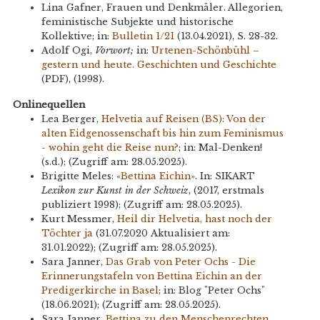
Lina Gafner, Frauen und Denkmäler. Allegorien,
feministische Subjekte und historische
Kollektive; in:
Bulletin 1/21
(13.04.2021), S. 28-32.
Adolf Ogi,
Vorwort;
in:
Urtenen-Schönbühl –
gestern und heute. Geschichten und Geschichte
(PDF), (1998).
Onlinequellen
Lea Berger,
Helvetia auf Reisen (BS): Von der
alten Eidgenossenschaft bis hin zum Feminismus
- wohin geht die Reise nun?
; in: Mal-Denken!
(s.d.); (Zugriff am: 28.05.2025).
Brigitte Meles: «
Bettina Eichin
». In: SIKART
Lexikon zur Kunst in der Schweiz
, (2017, erstmals
publiziert 1998); (Zugriff am: 28.05.2025).
Kurt Messmer,
Heil dir Helvetia, hast noch der
Töchter ja
(31.07.2020 Aktualisiert am:
31.01.2022); (Zugriff am: 28.05.2025).
Sara Janner,
Das Grab von Peter Ochs - Die
Erinnerungstafeln von Bettina Eichin an der
Predigerkirche in Basel
; in: Blog "Peter Ochs"
(18.06.2021); (Zugriff am: 28.05.2025).
Sara Janner,
Bettina zu den Menschenrechten.