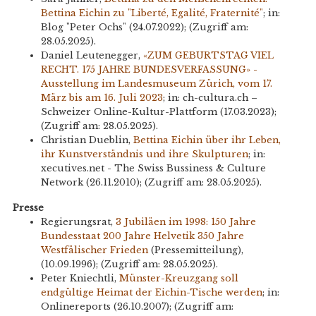
Bettina Eichin zu "Liberté, Egalité, Fraternité"
; in:
Blog "Peter Ochs" (24.07.2022); (Zugriff am:
28.05.2025).
Daniel Leutenegger,
«ZUM GEBURTSTAG VIEL
RECHT. 175 JAHRE BUNDESVERFASSUNG» -
Ausstellung im Landesmuseum Zürich, vom 17.
März bis am 16. Juli 2023
; in: ch-cultura.ch –
Schweizer Online-Kultur-Plattform (17.03.2023);
(Zugriff am: 28.05.2025).
Christian Dueblin,
Bettina Eichin über ihr Leben,
ihr Kunstverständnis und ihre Skulpturen
; in:
xecutives.net - The Swiss Bussiness & Culture
Network (26.11.2010); (Zugriff am: 28.05.2025).
Presse
Regierungsrat,
3 Jubiläen im 1998: 150 Jahre
Bundesstaat 200 Jahre Helvetik 350 Jahre
Westfälischer Frieden
(Pressemitteilung),
(10.09.1996); (Zugriff am: 28.05.2025).
Peter Kniechtli,
Münster-Kreuzgang soll
endgültige Heimat der Eichin-Tische werden
; in:
Onlinereports (26.10.2007); (Zugriff am: