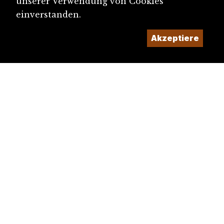
unserer Verwendung von Cookies
einverstanden.
Akzeptiere
diju@diju.ch
Artikel einreichen
Ein Projekt der