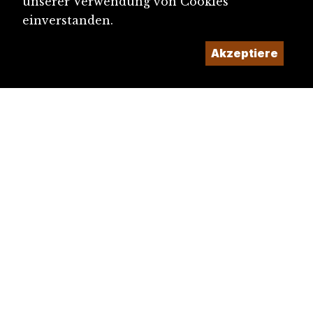
unserer Verwendung von Cookies
einverstanden.
Akzeptiere
diju@diju.ch
Artikel einreichen
Ein Projekt der