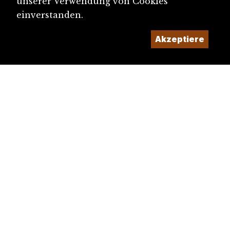
unserer Verwendung von Cookies
einverstanden.
Akzeptiere
diju@diju.ch
Artikel einreichen
Ein Projekt der