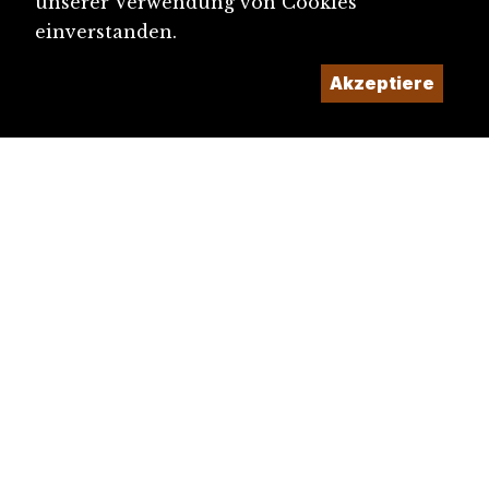
unserer Verwendung von Cookies
einverstanden.
Akzeptiere
diju@diju.ch
Artikel einreichen
Ein Projekt der