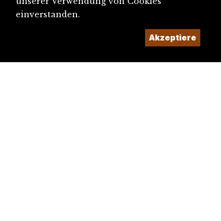
unserer Verwendung von Cookies
einverstanden.
Akzeptiere
diju@diju.ch
Artikel einreichen
Ein Projekt der