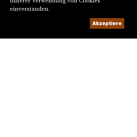
unserer Verwendung von Cookies
einverstanden.
Akzeptiere
diju@diju.ch
Artikel einreichen
Ein Projekt der