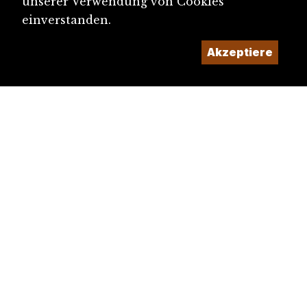
unserer Verwendung von Cookies
einverstanden.
Akzeptiere
diju@diju.ch
Artikel einreichen
Ein Projekt der