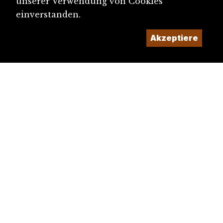
unserer Verwendung von Cookies
einverstanden.
Akzeptiere
diju@diju.ch
Artikel einreichen
Ein Projekt der