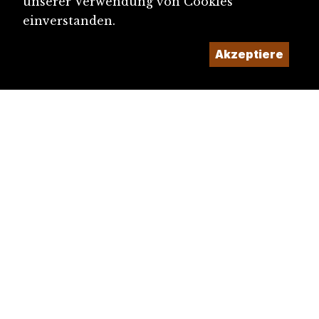
unserer Verwendung von Cookies
einverstanden.
Akzeptiere
diju@diju.ch
Artikel einreichen
Ein Projekt der