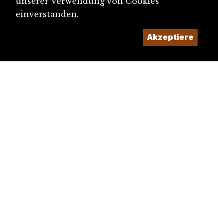
unserer Verwendung von Cookies
einverstanden.
Akzeptiere
diju@diju.ch
Artikel einreichen
Ein Projekt der