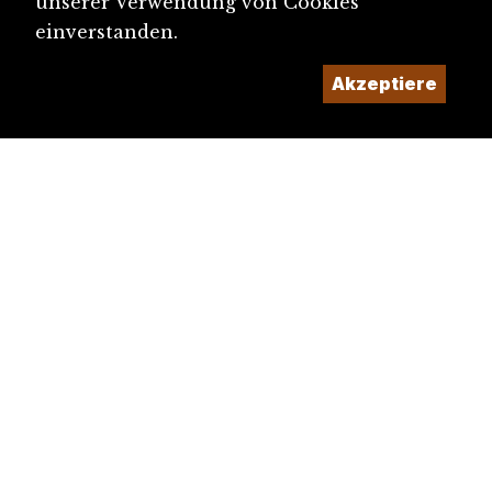
unserer Verwendung von Cookies
einverstanden.
Akzeptiere
diju@diju.ch
Artikel einreichen
Ein Projekt der