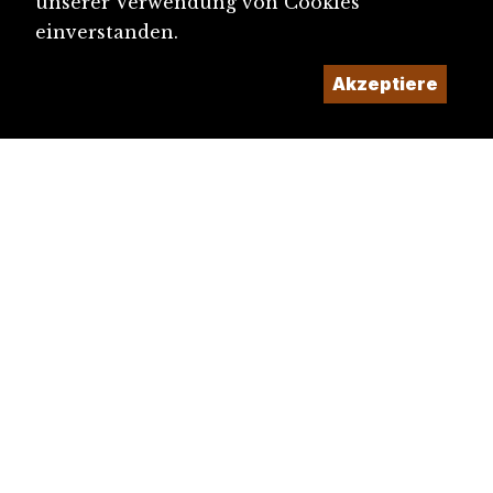
unserer Verwendung von Cookies
einverstanden.
Akzeptiere
diju@diju.ch
Artikel einreichen
Ein Projekt der