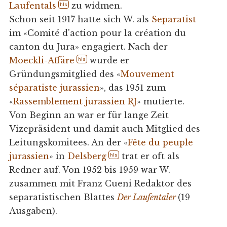
Laufentals
zu widmen.
hls
Schon seit 1917 hatte sich W. als
Separatist
im «Comité d'action pour la création du
canton du Jura» engagiert. Nach der
Moeckli-Affäre
wurde er
hls
Gründungsmitglied des «
Mouvement
séparatiste jurassien
», das 1951 zum
«
Rassemblement jurassien RJ
» mutierte.
Von Beginn an war er für lange Zeit
Vizepräsident und damit auch Mitglied des
Leitungskomitees. An der «
Fête du peuple
jurassien
» in
Delsberg
trat er oft als
hls
Redner auf. Von 1952 bis 1959 war W.
zusammen mit Franz Cueni Redaktor des
separatistischen Blattes
Der Laufentaler
(19
Ausgaben).