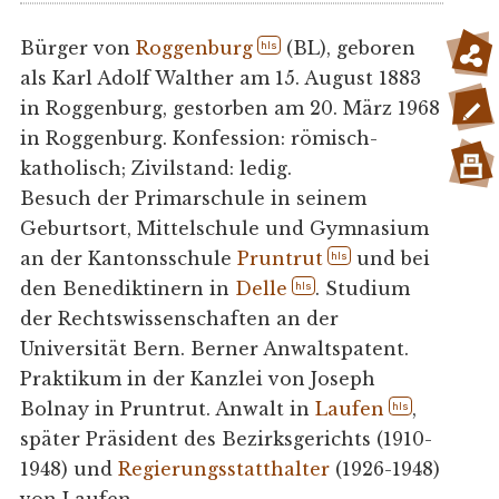
Bürger von
Roggenburg
(BL), geboren
hls
als Karl Adolf Walther am 15. August 1883
in Roggenburg, gestorben am 20. März 1968
in Roggenburg. Konfession: römisch-
katholisch; Zivilstand: ledig.
Besuch der Primarschule in seinem
Geburtsort, Mittelschule und Gymnasium
an der Kantonsschule
Pruntrut
und bei
hls
den Benediktinern in
Delle
. Studium
hls
der Rechtswissenschaften an der
Universität Bern. Berner Anwaltspatent.
Praktikum in der Kanzlei von Joseph
Bolnay in Pruntrut. Anwalt in
Laufen
,
hls
später Präsident des Bezirksgerichts (1910-
1948) und
Regierungsstatthalter
(1926-1948)
von Laufen.