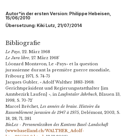
Autor*in der ersten Version: Philippe Hebeisen,
15/06/2010
Übersetzung: Kiki Lutz, 21/07/2014
Bibliografie
Le Pays
, 22. März 1968
Le Jura libre
, 27. März 1968'
Löonard Montavon, Le «Pays» et la question
jurassienne durant la première guerre mondiale,
Fribourg 1971, S. 74-75
Jacques Gubler, « Adolf Walther 1883-1968:
Gerichtspräsident und Regierungsstatthalter [im
Amtsbezirk Laufen] », in
Laufentaler Jahrbuch
, Blauen 13,
1998, S. 70-72'
Marcel Brêchet,
Les années de braise. Histoire du
Rassemblement jurassien de 1947 à 1975
, Delémont, 2003, S.
18, 28, 71, 381
BioLex - Personenlexikon des Kantons Basel-Landschaft
(
www.baselland.ch/WALTHER_Adolf-