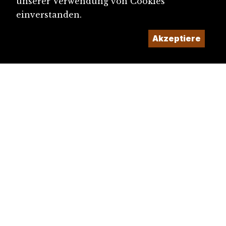
unserer Verwendung von Cookies
einverstanden.
Akzeptiere
diju@diju.ch
Artikel einreichen
Ein Projekt der