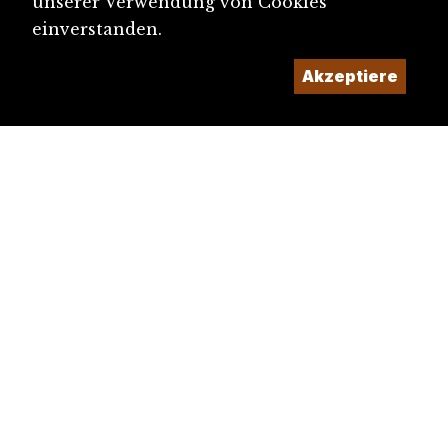
unserer Verwendung von Cookies
einverstanden.
Akzeptiere
diju@diju.ch
Artikel einreichen
Ein Projekt der