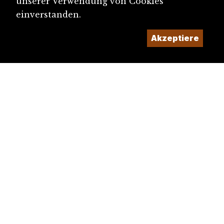
unserer Verwendung von Cookies
einverstanden.
Akzeptiere
diju@diju.ch
Artikel einreichen
Ein Projekt der