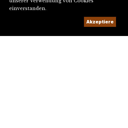
unserer Verwendung von Cookies
einverstanden.
Akzeptiere
diju@diju.ch
Artikel einreichen
Ein Projekt der