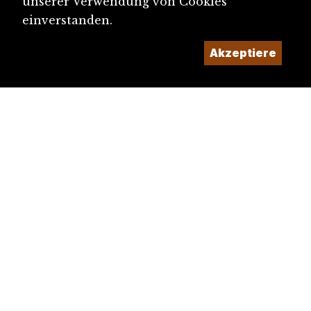
unserer Verwendung von Cookies
einverstanden.
Akzeptiere
diju@diju.ch
Artikel einreichen
Ein Projekt der