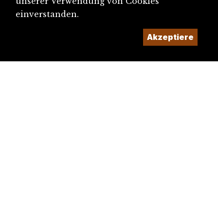
unserer Verwendung von Cookies
einverstanden.
Akzeptiere
diju@diju.ch
Artikel einreichen
Ein Projekt der