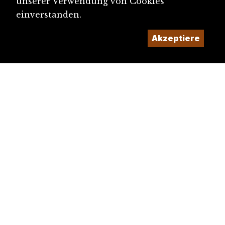
unserer Verwendung von Cookies
einverstanden.
Akzeptiere
diju@diju.ch
Artikel einreichen
Ein Projekt der