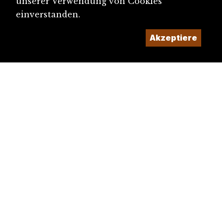
unserer Verwendung von Cookies
einverstanden.
Akzeptiere
diju@diju.ch
Artikel einreichen
Ein Projekt der