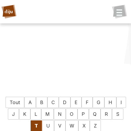
Tout
A
B
C
D
E
F
G
H
I
J
K
L
M
N
O
P
Q
R
S
T
U
V
W
X
Z