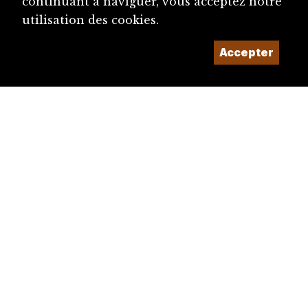
continuant à naviguer, vous acceptez notre
utilisation des cookies.
Accepter
diju@diju.ch
Proposer une notice
Un projet de la