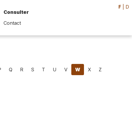
F
|
D
Consulter
Contact
P
Q
R
S
T
U
V
W
X
Z