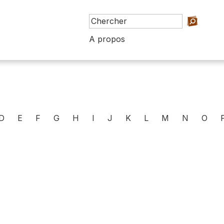
A propos
D
E
F
G
H
I
J
K
L
M
N
O