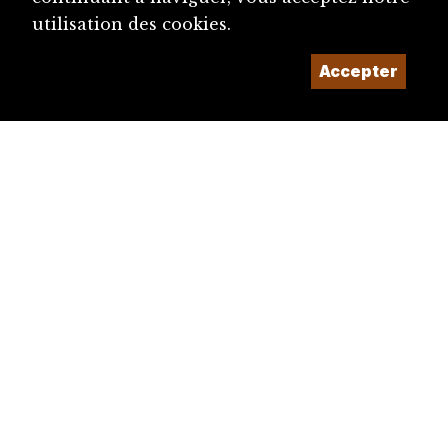
utilisation des cookies.
Hengy, Pierre (1912-1970)
Accepter
Hennet (famille)
dhs
Hennet, Charles (1877-1906)
Hennet, Charles-Joseph (1822-1875)
Hennet, Ferdinand (1803-1867)
Hennet, François-Frédéric-Auguste
(1836-1907)