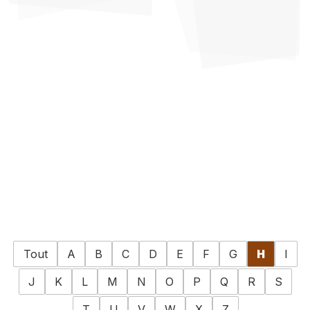
Tout
A
B
C
D
E
F
G
H
I
J
K
L
M
N
O
P
Q
R
S
T
U
V
W
X
Z