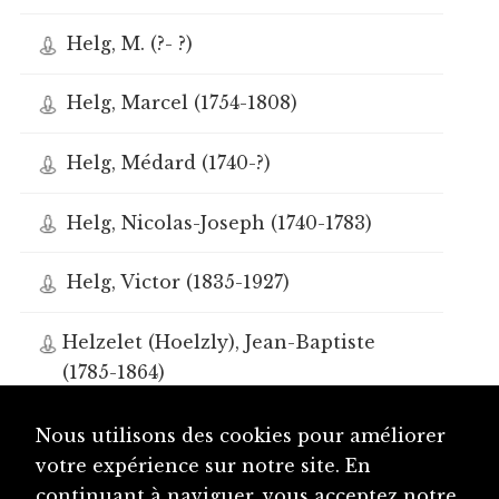
Helg, M. (?- ?)
Helg, Marcel (1754-1808)
Helg, Médard (1740-?)
Helg, Nicolas-Joseph (1740-1783)
Helg, Victor (1835-1927)
Helzelet (Hoelzly), Jean-Baptiste
(1785-1864)
Hemmet, Frédéric-Nicolas (?-?)
Nous utilisons des cookies pour améliorer
votre expérience sur notre site. En
Hendel, Thomas (1538!-1616)
dhs
continuant à naviguer, vous acceptez notre