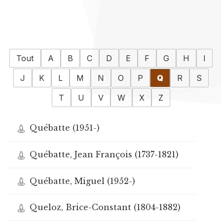
Tout
A
B
C
D
E
F
G
H
I
J
K
L
M
N
O
P
Q
R
S
T
U
V
W
X
Z
Québatte (1951-)
Québatte, Jean François (1737-1821)
Québatte, Miguel (1952-)
Queloz, Brice-Constant (1804-1882)