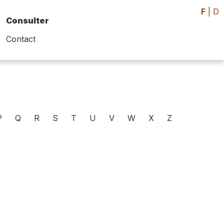
F
|
D
Consulter
Contact
P
Q
R
S
T
U
V
W
X
Z