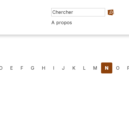
A propos
D
E
F
G
H
I
J
K
L
M
N
O