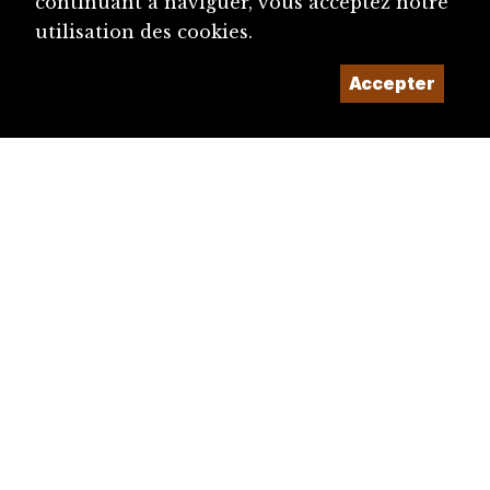
continuant à naviguer, vous acceptez notre
utilisation des cookies.
Accepter
diju@diju.ch
Proposer une notice
Un projet de la