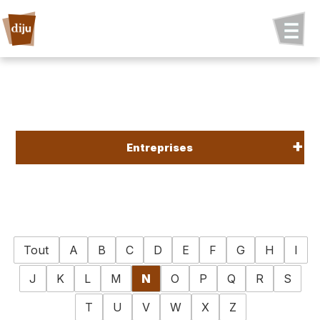
Entreprises
Tout
A
B
C
D
E
F
G
H
I
J
K
L
M
N
O
P
Q
R
S
T
U
V
W
X
Z