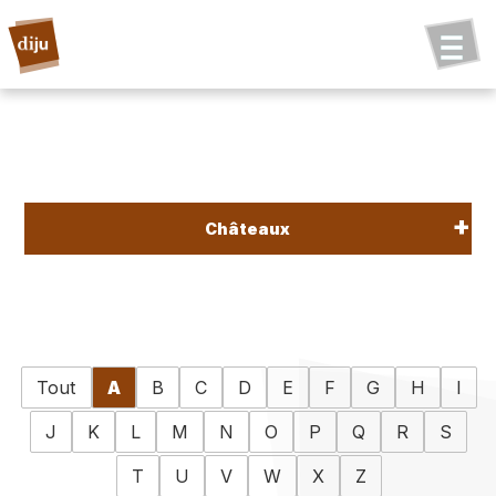
Châteaux
Tout
A
B
C
D
E
F
G
H
I
J
K
L
M
N
O
P
Q
R
S
T
U
V
W
X
Z