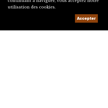
continuant à naviguer, vous acceptez notre
utilisation des cookies.
Accepter
diju@diju.ch
Proposer une notice
Un projet de la