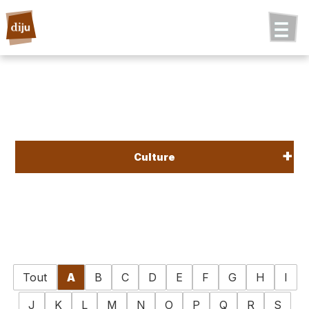
Culture
Tout
A
B
C
D
E
F
G
H
I
J
K
L
M
N
O
P
Q
R
S