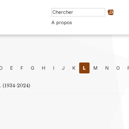
A propos
D
E
F
G
H
I
J
K
L
M
N
O
 (1934-2024)