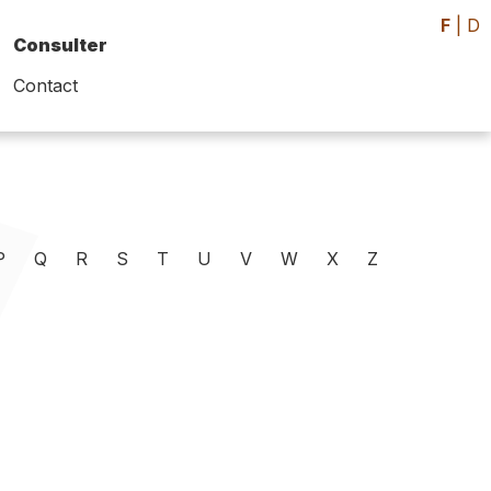
F
|
D
Consulter
Contact
P
Q
R
S
T
U
V
W
X
Z